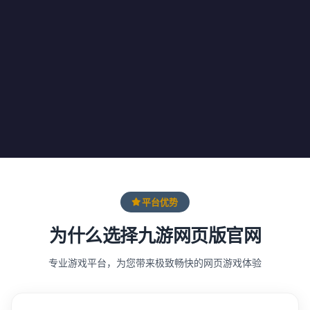
平台优势
为什么选择九游网页版官网
专业游戏平台，为您带来极致畅快的网页游戏体验