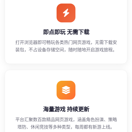
即点即玩 无需下载
打开浏览器即可畅玩各类热门网页游戏，无需下载安
装包，不占设备存储空间，随时随地开启游戏旅程。
海量游戏 持续更新
平台汇聚数百款精品网页游戏，涵盖角色扮演、策略
塔防、休闲竞技等多种类型，每周都有新游上线。