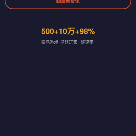
最新资讯
500+
10万+
98%
精品游戏
活跃玩家
好评率