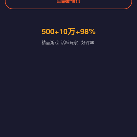
最新资讯
500+
10万+
98%
精品游戏
活跃玩家
好评率