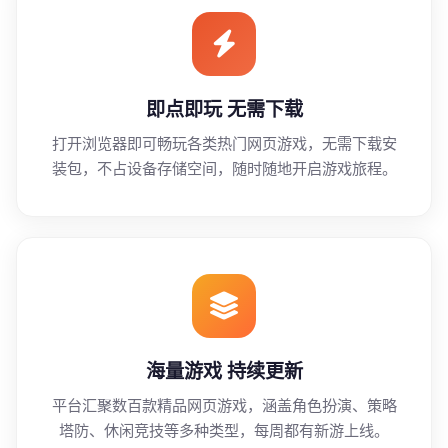
即点即玩 无需下载
打开浏览器即可畅玩各类热门网页游戏，无需下载安
装包，不占设备存储空间，随时随地开启游戏旅程。
海量游戏 持续更新
平台汇聚数百款精品网页游戏，涵盖角色扮演、策略
塔防、休闲竞技等多种类型，每周都有新游上线。