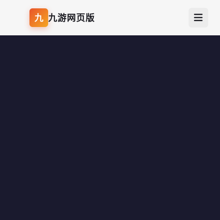
九
九游网页版