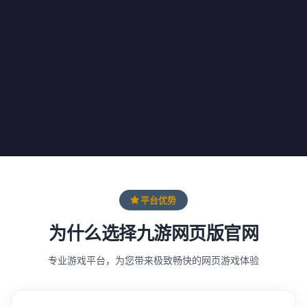
平台优势
为什么选择九游网页版官网
专业游戏平台，为您带来极致畅快的网页游戏体验