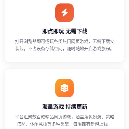
即点即玩 无需下载
打开浏览器即可畅玩各类热门网页游戏，无需下载安
装包，不占设备存储空间，随时随地开启游戏旅程。
海量游戏 持续更新
平台汇聚数百款精品网页游戏，涵盖角色扮演、策略
塔防、休闲竞技等多种类型，每周都有新游上线。