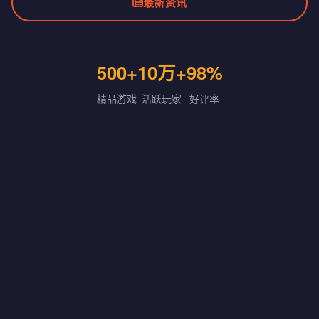
最新资讯
500+
10万+
98%
精品游戏
活跃玩家
好评率