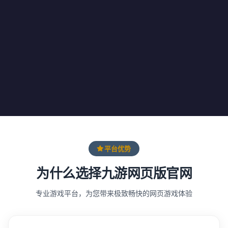
平台优势
为什么选择九游网页版官网
专业游戏平台，为您带来极致畅快的网页游戏体验