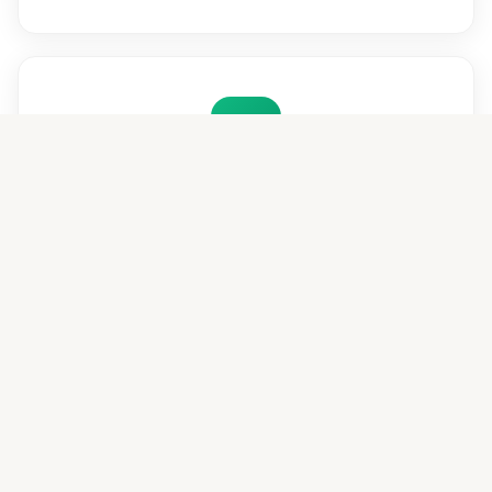
安全稳定 数据同步
采用先进的安全防护技术，保障账号和游戏数据安
全。多端数据实时同步，换设备也能继续游戏进度。
热门推荐