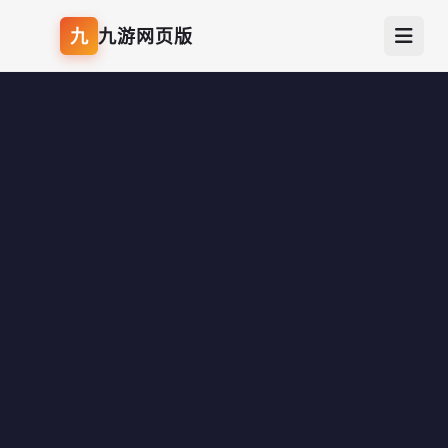
九
九游网页版