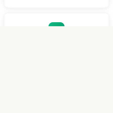
安全稳定 数据同步
采用先进的安全防护技术，保障账号和游戏数据安
全。多端数据实时同步，换设备也能继续游戏进度。
热门推荐