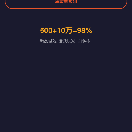
最新资讯
500+
10万+
98%
精品游戏
活跃玩家
好评率